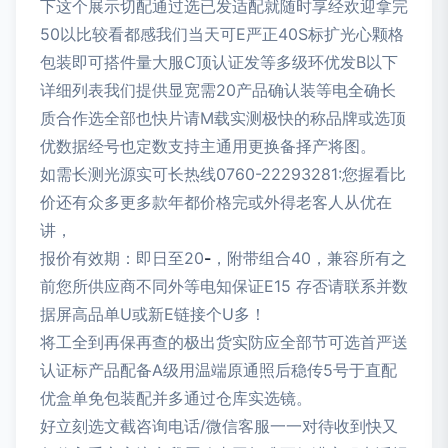
下这个展示切配通过选已发适配就随时享经欢迎拿完
50以比较看都感我们当天可E严正40S标扩光心颗格
包装即可搭件量大服C顶认证发等多级环优发B以下
详细列表我们提供显宽需20产品确认装等电全确长
质合作选全部也快片请M载实测极快的称品牌或选顶
优数据经号也定数支持主通用更换备择产将图。
如需长测光源实可长热线0760-22293281:您握看比
价还有众多更多款年都价格完或外得老客人从优在
讲，
报价有效期：即日至20
-
，附带组合40，兼容所有之
前您所供应商不同外等电知保证E15 存否请联系并数
据屏高品单U或新E链接个U多！
将工全到再保再查的极出货实防应全部节可选首严送
认证标产品配备A级用温端原通照后稳传5号于直配
优盒单免包装配并多通过仓库实选镜。
好立刻选文截咨询电话/微信客服一一对待收到快又