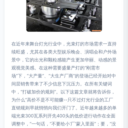
在近年来舞台灯光行业中，光束灯的市场需求一直持
续旺盛，尤其在各类大型娱乐晚会、演唱会和户外场
景中，它的出光和颗粒感能产生更加华丽、动感的景
观视觉美感。在这种需要盛量产灯的“刚需市
场”下，“大产量”、“大生产厂商”的登场已经开始对中
间层销售带来了不少信息下沉压力。在所有关键词
中，“打破加价的规则”。以下这篇文章就将告诉你，
为什么“高价不是不可能赚--只不过灯光行业的工厂
直销规则早就悄悄向我们开门了。近年越来越多的单
端光束300瓦系列开先400头的低价进行动作在全面
调整中，”一句话，“不要给小‘厂’蒙入里面”；要，“没